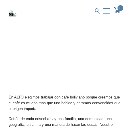
ir
al
0
shopping_cart
search
contenido
En ALTO elegimos trabajar con café boliviano porque creemos que
el café es mucho más que una bebida y estamos convencidos que
el origen importa.
Detrás de cada cosecha hay una familia, una comunidad, una
geografía, un clima y una manera de hacer las cosas. Nuestro